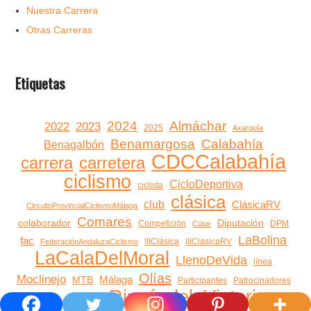
Nuestra Carrera
Otras Carreras
Etiquetas
2024
Almáchar
2022
2023
2025
Axarquía
Benamargosa
Calabahía
Benagalbón
CDCCalabahía
carrera
carretera
ciclismo
CicloDeportiva
ciclista
clásica
club
ClásicaRV
CircuitoProvincialCiclismoMálaga
Comares
colaborador
Diputación
Competición
DPM
Cútar
LaBolina
fac
IIIClásica
IIIClásicaRV
FederaciónAndaluzaCiclismo
LaCalaDelMoral
LlenoDeVida
línea
Olías
Moclinejo
Málaga
MTB
Participantes
Patrocinadores
RincóndelaVictoria
rincón
patrocinio