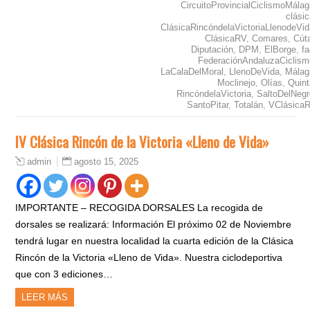
CircuitoProvincialCiclismoMála
clási
ClásicaRincóndelaVictoriaLlenodeVid
ClásicaRV
,
Comares
,
Cút
Diputación
,
DPM
,
ElBorge
,
f
FederaciónAndaluzaCiclism
LaCalaDelMoral
,
LlenoDeVida
,
Málag
Moclinejo
,
Olías
,
Quint
RincóndelaVictoria
,
SaltoDelNegr
SantoPitar
,
Totalán
,
VClásica
IV Clásica Rincón de la Victoria «Lleno de Vida»
agosto 15, 2025
admin
IMPORTANTE – RECOGIDA DORSALES La recogida de
dorsales se realizará: Información El próximo 02 de Noviembre
tendrá lugar en nuestra localidad la cuarta edición de la Clásica
Rincón de la Victoria «Lleno de Vida». Nuestra ciclodeportiva
que con 3 ediciones…
LEER MÁS