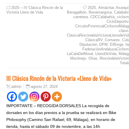
2025 – IV Clásica Rincón de la
2025
,
Almáchar
,
Axarquí
Victoria Lleno de Vida
Benagalbón
,
Benamargosa
,
Calabahí
carretera
,
CDCCalabahía
,
ciclis
CicloDeporti
CircuitoProvincialCiclismoMála
clási
ClásicaRincóndelaVictoriaLlenodeVid
ClásicaRV
,
Comares
,
Cút
Diputación
,
DPM
,
ElBorge
,
f
FederaciónAndaluzaCiclism
LaCalaDelMoral
,
LlenoDeVida
,
Málag
Moclinejo
,
Olías
,
RincóndelaVictor
Total
III Clásica Rincón de la Victoria «Lleno de Vida»
agosto 27, 2024
admin
IMPORTANTE – RECOGIDA DORSALES La recogida de
dorsales en los días previos a la prueba se realizará en Bike
Philosophy (Camino San Rafael, 69, Málaga), en horario de
tienda, hasta el sábado 09 de noviembre, a las 14h.