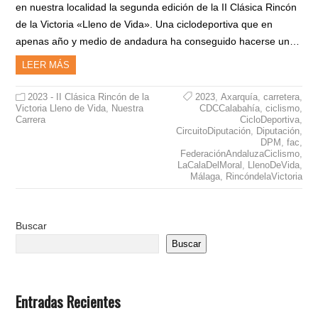
en nuestra localidad la segunda edición de la II Clásica Rincón
de la Victoria «Lleno de Vida». Una ciclodeportiva que en
apenas año y medio de andadura ha conseguido hacerse un…
LEER MÁS
2023 - II Clásica Rincón de la
2023
,
Axarquía
,
carretera
,
Victoria Lleno de Vida
,
Nuestra
CDCCalabahía
,
ciclismo
,
Carrera
CicloDeportiva
,
CircuitoDiputación
,
Diputación
,
DPM
,
fac
,
FederaciónAndaluzaCiclismo
,
LaCalaDelMoral
,
LlenoDeVida
,
Málaga
,
RincóndelaVictoria
Buscar
Buscar
Entradas Recientes