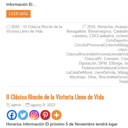
Información El…
LEER MÁS
2024 – III Clásica Rincón de la
2024
,
Almáchar
,
Axarquí
Victoria Lleno de Vida
Benagalbón
,
Benamargosa
,
Calabahi
carretera
,
CDCCalabahía
,
ciclis
CicloDeporti
CircuitoProvincialCiclismoMála
clási
ClásicaRincóndelaVictoriaLlenodeVid
ClásicaRV
,
Comares
,
Cút
Diputación
,
DPM
,
ElBorge
,
f
FederaciónAndaluzaCiclism
LaCalaDelMoral
,
LlenoDeVida
,
Málag
Moclinejo
,
Olías
,
RincóndelaVictor
Total
II Clásica Rincón de la Victoria Lleno de Vida
agosto 9, 2023
admin
Horarios Información El próximo 5 de Noviembre tendrá lugar