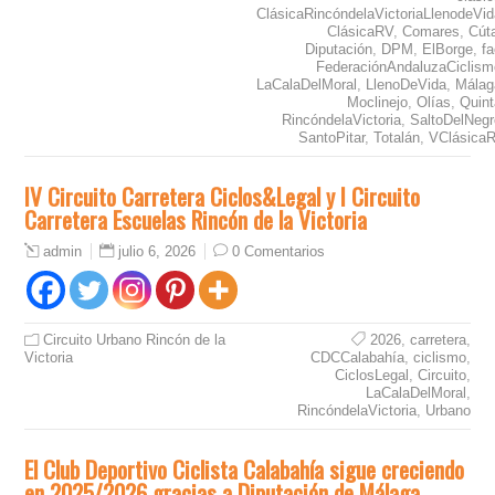
ClásicaRincóndelaVictoriaLlenodeVid
ClásicaRV
,
Comares
,
Cút
Diputación
,
DPM
,
ElBorge
,
f
FederaciónAndaluzaCiclism
LaCalaDelMoral
,
LlenoDeVida
,
Málag
Moclinejo
,
Olías
,
Quint
RincóndelaVictoria
,
SaltoDelNegr
SantoPitar
,
Totalán
,
VClásica
IV Circuito Carretera Ciclos&Legal y I Circuito
Carretera Escuelas Rincón de la Victoria
julio 6, 2026
0 Comentarios
admin
Circuito Urbano Rincón de la
2026
,
carretera
,
Victoria
CDCCalabahía
,
ciclismo
,
CiclosLegal
,
Circuito
,
LaCalaDelMoral
,
RincóndelaVictoria
,
Urbano
El Club Deportivo Ciclista Calabahía sigue creciendo
en 2025/2026 gracias a Diputación de Málaga