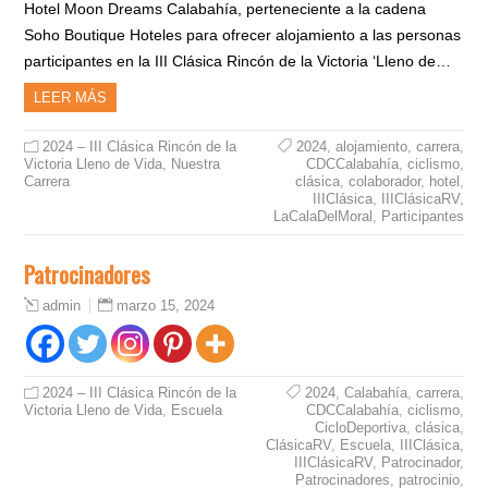
Hotel Moon Dreams Calabahía, perteneciente a la cadena
Soho Boutique Hoteles para ofrecer alojamiento a las personas
participantes en la III Clásica Rincón de la Victoria ‘Lleno de…
LEER MÁS
2024 – III Clásica Rincón de la
2024
,
alojamiento
,
carrera
,
Victoria Lleno de Vida
,
Nuestra
CDCCalabahía
,
ciclismo
,
Carrera
clásica
,
colaborador
,
hotel
,
IIIClásica
,
IIIClásicaRV
,
LaCalaDelMoral
,
Participantes
Patrocinadores
marzo 15, 2024
admin
2024 – III Clásica Rincón de la
2024
,
Calabahía
,
carrera
,
Victoria Lleno de Vida
,
Escuela
CDCCalabahía
,
ciclismo
,
CicloDeportiva
,
clásica
,
ClásicaRV
,
Escuela
,
IIIClásica
,
IIIClásicaRV
,
Patrocinador
,
Patrocinadores
,
patrocinio
,