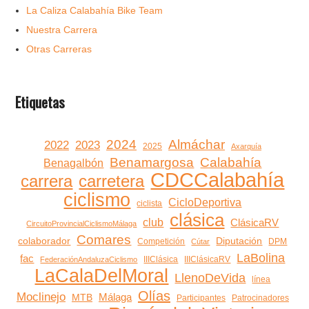
La Caliza Calabahía Bike Team
Nuestra Carrera
Otras Carreras
Etiquetas
2024
Almáchar
2022
2023
2025
Axarquía
Benamargosa
Calabahía
Benagalbón
CDCCalabahía
carrera
carretera
ciclismo
CicloDeportiva
ciclista
clásica
club
ClásicaRV
CircuitoProvincialCiclismoMálaga
Comares
colaborador
Diputación
Competición
DPM
Cútar
LaBolina
fac
IIIClásica
IIIClásicaRV
FederaciónAndaluzaCiclismo
LaCalaDelMoral
LlenoDeVida
línea
Olías
Moclinejo
Málaga
MTB
Participantes
Patrocinadores