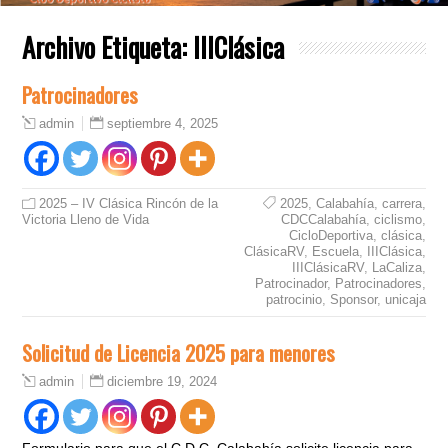
Archivo Etiqueta:
IIIClásica
Patrocinadores
septiembre 4, 2025
admin
2025 – IV Clásica Rincón de la
2025
,
Calabahía
,
carrera
,
Victoria Lleno de Vida
CDCCalabahía
,
ciclismo
,
CicloDeportiva
,
clásica
,
ClásicaRV
,
Escuela
,
IIIClásica
,
IIIClásicaRV
,
LaCaliza
,
Patrocinador
,
Patrocinadores
,
patrocinio
,
Sponsor
,
unicaja
Solicitud de Licencia 2025 para menores
diciembre 19, 2024
admin
Formulario para que el C.D.C. Calabahía solicite licencia para