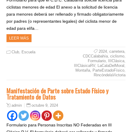
ciclistas menores de edad El anexo a la solicitud de licencia
para menores deberá ser rellenado y firmado obligatoriamente
por padres (o representantes legales) del ciclista menor de
edad para el/la…
LEER MÁS
2024
,
carretera
,
Club
,
Escuela
CDCCalabahía
,
ciclismo
,
Formulario
,
IIIClásica
,
IIIClásicaRV
,
LaCalaDelMoral
,
Montaña
,
ParteEstadoFísico
,
RincóndelaVictoria
Manifestación de Parte sobre Estado Físico y
Tratamiento de Datos
octubre 9, 2024
admin
Formulario para Personas Inscritas NO Federadas en III
Clásica R.V. El formulario deberá ser rellenado y firmado