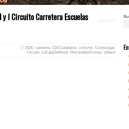
 y I Circuito Carretera Escuelas
Bu
En
2026
,
carretera
,
CDCCalabahía
,
ciclismo
,
CiclosLegal
,
Circuito
,
LaCalaDelMoral
,
RincóndelaVictoria
,
Urbano