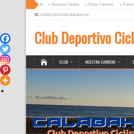
» Club
» Nuestra Carrera
» Otras Carreras
» Patroc
club@cdciclistacalabahia.es
Club Deportivo Cicl
CLUB
NUESTRA CARRERA