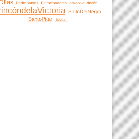
Olías
Participantes
Patrocinadores
rincón
patrocinio
incóndelaVictoria
SaltoDelNegro
SantoPitar
Totalán