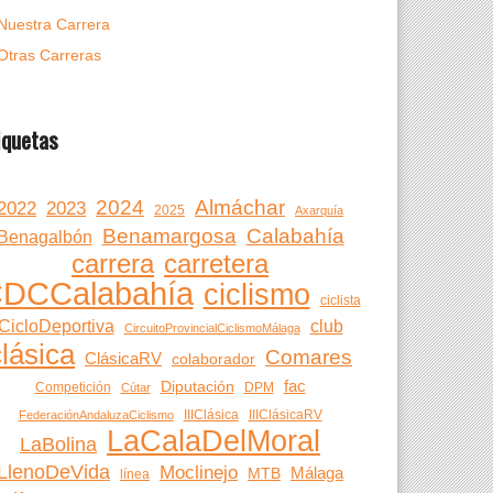
Nuestra Carrera
Otras Carreras
iquetas
2024
Almáchar
2022
2023
2025
Axarquía
Benamargosa
Calabahía
Benagalbón
carrera
carretera
DCCalabahía
ciclismo
ciclista
CicloDeportiva
club
CircuitoProvincialCiclismoMálaga
clásica
Comares
ClásicaRV
colaborador
fac
Diputación
Competición
DPM
Cútar
IIIClásica
IIIClásicaRV
FederaciónAndaluzaCiclismo
LaCalaDelMoral
LaBolina
LlenoDeVida
Moclinejo
Málaga
MTB
línea