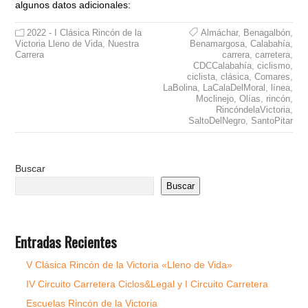
algunos datos adicionales:
2022 - I Clásica Rincón de la
Almáchar
,
Benagalbón
,
Victoria Lleno de Vida
,
Nuestra
Benamargosa
,
Calabahía
,
Carrera
carrera
,
carretera
,
CDCCalabahía
,
ciclismo
,
ciclista
,
clásica
,
Comares
,
LaBolina
,
LaCalaDelMoral
,
línea
,
Moclinejo
,
Olías
,
rincón
,
RincóndelaVictoria
,
SaltoDelNegro
,
SantoPitar
Buscar
Buscar
Entradas Recientes
V Clásica Rincón de la Victoria «Lleno de Vida»
IV Circuito Carretera Ciclos&Legal y I Circuito Carretera
Escuelas Rincón de la Victoria