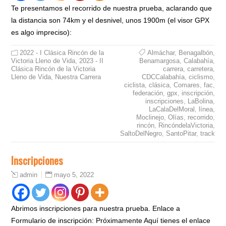
Te presentamos el recorrido de nuestra prueba, aclarando que
la distancia son 74km y el desnivel, unos 1900m (el visor GPX
es algo impreciso):
2022 - I Clásica Rincón de la
Almáchar
,
Benagalbón
,
Victoria Lleno de Vida
,
2023 - II
Benamargosa
,
Calabahía
,
Clásica Rincón de la Victoria
carrera
,
carretera
,
Lleno de Vida
,
Nuestra Carrera
CDCCalabahía
,
ciclismo
,
ciclista
,
clásica
,
Comares
,
fac
,
federación
,
gpx
,
inscripción
,
inscripciones
,
LaBolina
,
LaCalaDelMoral
,
línea
,
Moclinejo
,
Olías
,
recorrido
,
rincón
,
RincóndelaVictoria
,
SaltoDelNegro
,
SantoPitar
,
track
Inscripciones
mayo 5, 2022
admin
Abrimos inscripciones para nuestra prueba. Enlace a
Formulario de inscripción: Próximamente Aquí tienes el enlace