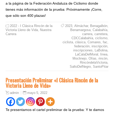
a la página de la Federación Andaluza de Ciclismo donde
tienes más información de la prueba: Próximamente ¡Corre,
que sólo son 400 plazas!
2022 - I Clásica Rincón de la
2023
,
Almáchar
,
Benagalbón
,
Victoria Lleno de Vida
,
Nuestra
Benamargosa
,
Calabahía
,
Carrera
carrera
,
carretera
,
CDCCalabahía
,
ciclismo
,
ciclista
,
clásica
,
Comares
,
fac
,
federación
,
inscripción
,
inscripciones
,
LaBolina
,
LaCalaDelMoral
,
línea
,
Moclinejo
,
Olías
,
rincón
,
RincóndelaVictoria
,
SaltoDelNegro
,
SantoPitar
Presentación Preliminar «I Clásica Rincón de la
Victoria Lleno de Vida»
mayo 5, 2022
admin
Te presentamos el cartel preliminar de la prueba: Y te damos