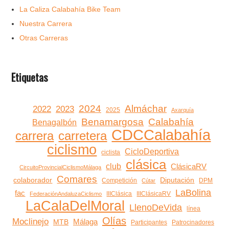
La Caliza Calabahía Bike Team
Nuestra Carrera
Otras Carreras
Etiquetas
2024
Almáchar
2022
2023
2025
Axarquía
Benamargosa
Calabahía
Benagalbón
CDCCalabahía
carrera
carretera
ciclismo
CicloDeportiva
ciclista
clásica
club
ClásicaRV
CircuitoProvincialCiclismoMálaga
Comares
colaborador
Diputación
Competición
DPM
Cútar
LaBolina
fac
IIIClásica
IIIClásicaRV
FederaciónAndaluzaCiclismo
LaCalaDelMoral
LlenoDeVida
línea
Olías
Moclinejo
Málaga
MTB
Participantes
Patrocinadores