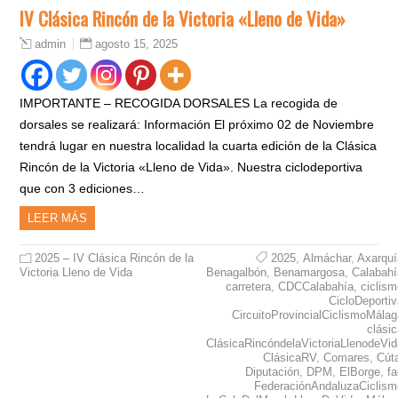
IV Clásica Rincón de la Victoria «Lleno de Vida»
agosto 15, 2025
admin
IMPORTANTE – RECOGIDA DORSALES La recogida de
dorsales se realizará: Información El próximo 02 de Noviembre
tendrá lugar en nuestra localidad la cuarta edición de la Clásica
Rincón de la Victoria «Lleno de Vida». Nuestra ciclodeportiva
que con 3 ediciones…
LEER MÁS
2025 – IV Clásica Rincón de la
2025
,
Almáchar
,
Axarquí
Victoria Lleno de Vida
Benagalbón
,
Benamargosa
,
Calabahí
carretera
,
CDCCalabahía
,
ciclis
CicloDeporti
CircuitoProvincialCiclismoMála
clási
ClásicaRincóndelaVictoriaLlenodeVid
ClásicaRV
,
Comares
,
Cút
Diputación
,
DPM
,
ElBorge
,
f
FederaciónAndaluzaCiclism