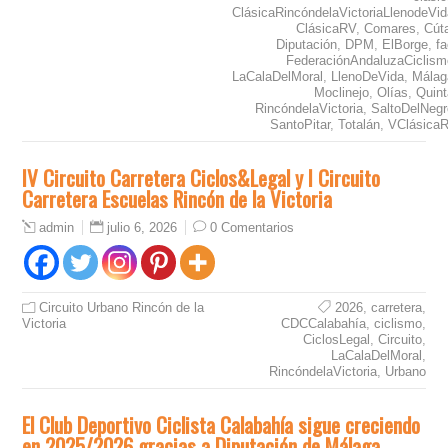
ClásicaRincóndelaVictoriaLlenodeVid
ClásicaRV
,
Comares
,
Cút
Diputación
,
DPM
,
ElBorge
,
f
FederaciónAndaluzaCiclism
LaCalaDelMoral
,
LlenoDeVida
,
Málag
Moclinejo
,
Olías
,
Quint
RincóndelaVictoria
,
SaltoDelNegr
SantoPitar
,
Totalán
,
VClásica
IV Circuito Carretera Ciclos&Legal y I Circuito
Carretera Escuelas Rincón de la Victoria
julio 6, 2026
0 Comentarios
admin
Circuito Urbano Rincón de la
2026
,
carretera
,
Victoria
CDCCalabahía
,
ciclismo
,
CiclosLegal
,
Circuito
,
LaCalaDelMoral
,
RincóndelaVictoria
,
Urbano
El Club Deportivo Ciclista Calabahía sigue creciendo
en 2025/2026 gracias a Diputación de Málaga