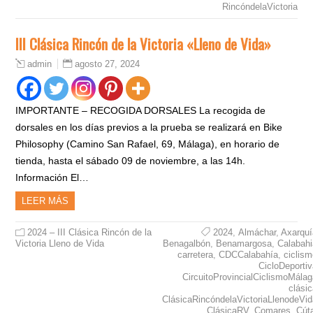
RincóndelaVictoria
III Clásica Rincón de la Victoria «Lleno de Vida»
agosto 27, 2024
admin
IMPORTANTE – RECOGIDA DORSALES La recogida de
dorsales en los días previos a la prueba se realizará en Bike
Philosophy (Camino San Rafael, 69, Málaga), en horario de
tienda, hasta el sábado 09 de noviembre, a las 14h.
Información El…
LEER MÁS
2024 – III Clásica Rincón de la
2024
,
Almáchar
,
Axarquí
Victoria Lleno de Vida
Benagalbón
,
Benamargosa
,
Calabahi
carretera
,
CDCCalabahía
,
ciclis
CicloDeporti
CircuitoProvincialCiclismoMála
clási
ClásicaRincóndelaVictoriaLlenodeVid
ClásicaRV
,
Comares
,
Cút