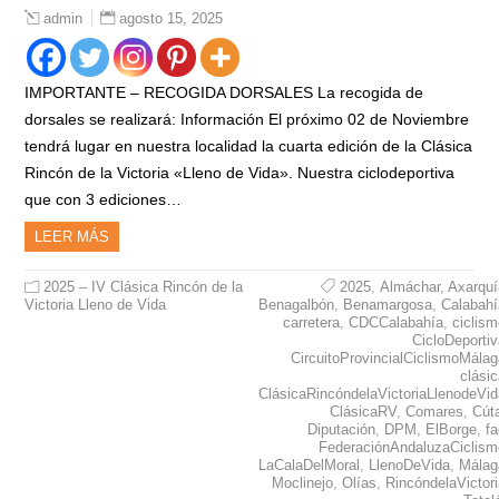
agosto 15, 2025
admin
IMPORTANTE – RECOGIDA DORSALES La recogida de
dorsales se realizará: Información El próximo 02 de Noviembre
tendrá lugar en nuestra localidad la cuarta edición de la Clásica
Rincón de la Victoria «Lleno de Vida». Nuestra ciclodeportiva
que con 3 ediciones…
LEER MÁS
2025 – IV Clásica Rincón de la
2025
,
Almáchar
,
Axarquí
Victoria Lleno de Vida
Benagalbón
,
Benamargosa
,
Calabahí
carretera
,
CDCCalabahía
,
ciclis
CicloDeporti
CircuitoProvincialCiclismoMála
clási
ClásicaRincóndelaVictoriaLlenodeVid
ClásicaRV
,
Comares
,
Cút
Diputación
,
DPM
,
ElBorge
,
f
FederaciónAndaluzaCiclism
LaCalaDelMoral
,
LlenoDeVida
,
Málag
Moclinejo
,
Olías
,
RincóndelaVictor