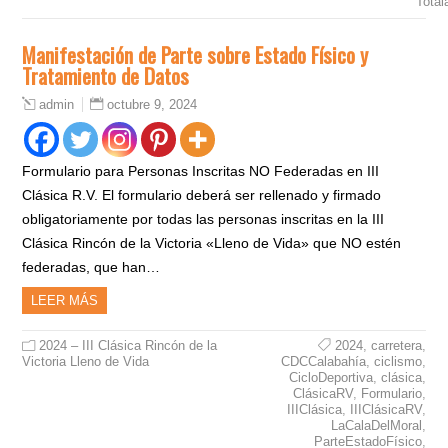
Total
Manifestación de Parte sobre Estado Físico y
Tratamiento de Datos
octubre 9, 2024
admin
Formulario para Personas Inscritas NO Federadas en III
Clásica R.V. El formulario deberá ser rellenado y firmado
obligatoriamente por todas las personas inscritas en la III
Clásica Rincón de la Victoria «Lleno de Vida» que NO estén
federadas, que han…
LEER MÁS
2024 – III Clásica Rincón de la
2024
,
carretera
,
Victoria Lleno de Vida
CDCCalabahía
,
ciclismo
,
CicloDeportiva
,
clásica
,
ClásicaRV
,
Formulario
,
IIIClásica
,
IIIClásicaRV
,
LaCalaDelMoral
,
ParteEstadoFísico
,