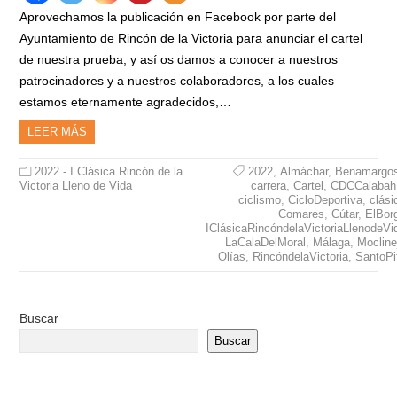
Aprovechamos la publicación en Facebook por parte del
Ayuntamiento de Rincón de la Victoria para anunciar el cartel
de nuestra prueba, y así os damos a conocer a nuestros
patrocinadores y a nuestros colaboradores, a los cuales
estamos eternamente agradecidos,…
LEER MÁS
2022 - I Clásica Rincón de la
2022
,
Almáchar
,
Benamargo
Victoria Lleno de Vida
carrera
,
Cartel
,
CDCCalabah
ciclismo
,
CicloDeportiva
,
clási
Comares
,
Cútar
,
ElBor
IClásicaRincóndelaVictoriaLlenodeVi
LaCalaDelMoral
,
Málaga
,
Mocline
Olías
,
RincóndelaVictoria
,
SantoPi
Buscar
Buscar