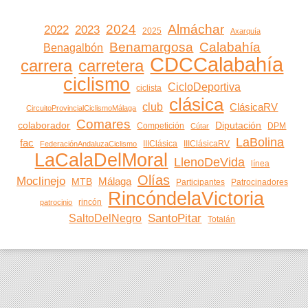
2024
Almáchar
2022
2023
2025
Axarquía
Benamargosa
Calabahía
Benagalbón
CDCCalabahía
carrera
carretera
ciclismo
CicloDeportiva
ciclista
clásica
club
ClásicaRV
CircuitoProvincialCiclismoMálaga
Comares
colaborador
Diputación
Competición
DPM
Cútar
LaBolina
fac
IIIClásica
IIIClásicaRV
FederaciónAndaluzaCiclismo
LaCalaDelMoral
LlenoDeVida
línea
Olías
Moclinejo
Málaga
MTB
Participantes
Patrocinadores
RincóndelaVictoria
rincón
patrocinio
SantoPitar
SaltoDelNegro
Totalán