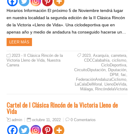
Horarios Información El próximo 5 de Noviembre tendrá lugar
en nuestra localidad la segunda edición de la II Clásica Rincón
de la Victoria «Lleno de Vida». Una ciclodeportiva que en
apenas año y medio de andadura ha conseguido hacerse un…
LEER MÁS
2023 - II Clásica Rincón de la
2023
,
Axarquía
,
carretera
,
Victoria Lleno de Vida
,
Nuestra
CDCCalabahía
,
ciclismo
,
Carrera
CicloDeportiva
,
CircuitoDiputación
,
Diputación
,
DPM
,
fac
,
FederaciónAndaluzaCiclismo
,
LaCalaDelMoral
,
LlenoDeVida
,
Málaga
,
RincóndelaVictoria
Cartel de I Clásica Rincón de la Victoria Lleno de
Vida
octubre 11, 2022
0 Comentarios
admin