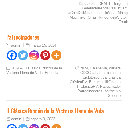
Diputación
,
DPM
,
ElBorge
,
f
FederaciónAndaluzaCiclism
LaCalaDelMoral
,
LlenoDeVida
,
Málag
Moclinejo
,
Olías
,
RincóndelaVictor
Total
Patrocinadores
marzo 15, 2024
admin
2024 – III Clásica Rincón de la
2024
,
Calabahía
,
carrera
,
Victoria Lleno de Vida
,
Escuela
CDCCalabahía
,
ciclismo
,
CicloDeportiva
,
clásica
,
ClásicaRV
,
Escuela
,
IIIClásica
,
IIIClásicaRV
,
Patrocinador
,
Patrocinadores
,
patrocinio
,
Sponsor
II Clásica Rincón de la Victoria Lleno de Vida
agosto 9, 2023
admin