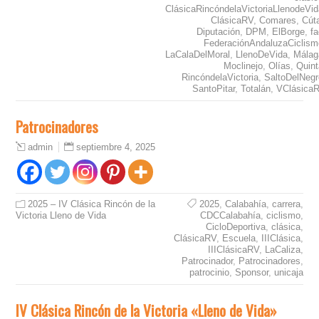
ClásicaRincóndelaVictoriaLlenodeVid
ClásicaRV
,
Comares
,
Cút
Diputación
,
DPM
,
ElBorge
,
f
FederaciónAndaluzaCiclism
LaCalaDelMoral
,
LlenoDeVida
,
Málag
Moclinejo
,
Olías
,
Quint
RincóndelaVictoria
,
SaltoDelNegr
SantoPitar
,
Totalán
,
VClásica
Patrocinadores
septiembre 4, 2025
admin
2025 – IV Clásica Rincón de la
2025
,
Calabahía
,
carrera
,
Victoria Lleno de Vida
CDCCalabahía
,
ciclismo
,
CicloDeportiva
,
clásica
,
ClásicaRV
,
Escuela
,
IIIClásica
,
IIIClásicaRV
,
LaCaliza
,
Patrocinador
,
Patrocinadores
,
patrocinio
,
Sponsor
,
unicaja
IV Clásica Rincón de la Victoria «Lleno de Vida»