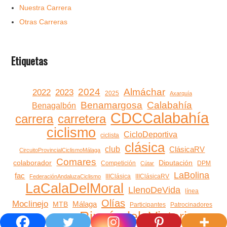
Nuestra Carrera
Otras Carreras
Etiquetas
2024
Almáchar
2022
2023
2025
Axarquía
Benamargosa
Calabahía
Benagalbón
CDCCalabahía
carrera
carretera
ciclismo
CicloDeportiva
ciclista
clásica
club
ClásicaRV
CircuitoProvincialCiclismoMálaga
Comares
colaborador
Diputación
Competición
DPM
Cútar
LaBolina
fac
IIIClásica
IIIClásicaRV
FederaciónAndaluzaCiclismo
LaCalaDelMoral
LlenoDeVida
línea
Olías
Moclinejo
Málaga
MTB
Participantes
Patrocinadores
RincóndelaVictoria
rincón
patrocinio