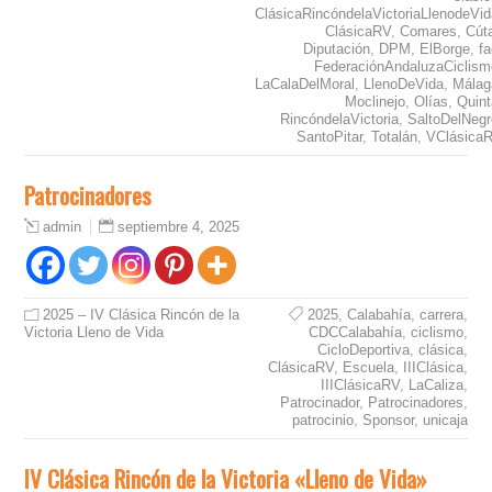
ClásicaRincóndelaVictoriaLlenodeVid
ClásicaRV
,
Comares
,
Cút
Diputación
,
DPM
,
ElBorge
,
f
FederaciónAndaluzaCiclism
LaCalaDelMoral
,
LlenoDeVida
,
Málag
Moclinejo
,
Olías
,
Quint
RincóndelaVictoria
,
SaltoDelNegr
SantoPitar
,
Totalán
,
VClásica
Patrocinadores
septiembre 4, 2025
admin
2025 – IV Clásica Rincón de la
2025
,
Calabahía
,
carrera
,
Victoria Lleno de Vida
CDCCalabahía
,
ciclismo
,
CicloDeportiva
,
clásica
,
ClásicaRV
,
Escuela
,
IIIClásica
,
IIIClásicaRV
,
LaCaliza
,
Patrocinador
,
Patrocinadores
,
patrocinio
,
Sponsor
,
unicaja
IV Clásica Rincón de la Victoria «Lleno de Vida»