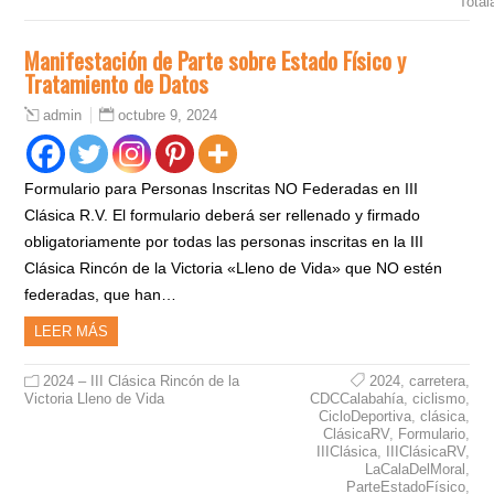
Total
Manifestación de Parte sobre Estado Físico y
Tratamiento de Datos
octubre 9, 2024
admin
Formulario para Personas Inscritas NO Federadas en III
Clásica R.V. El formulario deberá ser rellenado y firmado
obligatoriamente por todas las personas inscritas en la III
Clásica Rincón de la Victoria «Lleno de Vida» que NO estén
federadas, que han…
LEER MÁS
2024 – III Clásica Rincón de la
2024
,
carretera
,
Victoria Lleno de Vida
CDCCalabahía
,
ciclismo
,
CicloDeportiva
,
clásica
,
ClásicaRV
,
Formulario
,
IIIClásica
,
IIIClásicaRV
,
LaCalaDelMoral
,
ParteEstadoFísico
,