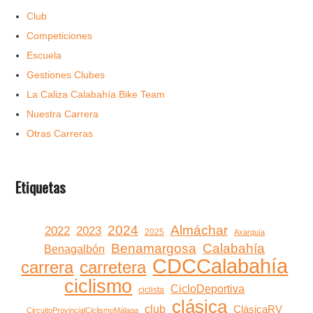
Club
Competiciones
Escuela
Gestiones Clubes
La Caliza Calabahía Bike Team
Nuestra Carrera
Otras Carreras
Etiquetas
2024
Almáchar
2022
2023
2025
Axarquía
Benamargosa
Calabahía
Benagalbón
CDCCalabahía
carrera
carretera
ciclismo
CicloDeportiva
ciclista
clásica
club
ClásicaRV
CircuitoProvincialCiclismoMálaga