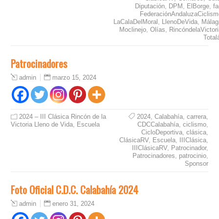
Diputación
,
DPM
,
ElBorge
,
f
FederaciónAndaluzaCiclism
LaCalaDelMoral
,
LlenoDeVida
,
Málag
Moclinejo
,
Olías
,
RincóndelaVictor
Total
Patrocinadores
marzo 15, 2024
admin
2024 – III Clásica Rincón de la
2024
,
Calabahía
,
carrera
,
Victoria Lleno de Vida
,
Escuela
CDCCalabahía
,
ciclismo
,
CicloDeportiva
,
clásica
,
ClásicaRV
,
Escuela
,
IIIClásica
,
IIIClásicaRV
,
Patrocinador
,
Patrocinadores
,
patrocinio
,
Sponsor
Foto Oficial C.D.C. Calabahía 2024
enero 31, 2024
admin