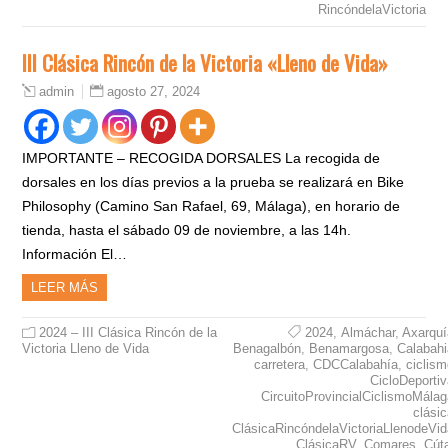
RincóndelaVictoria
III Clásica Rincón de la Victoria «Lleno de Vida»
agosto 27, 2024
admin
IMPORTANTE – RECOGIDA DORSALES La recogida de
dorsales en los días previos a la prueba se realizará en Bike
Philosophy (Camino San Rafael, 69, Málaga), en horario de
tienda, hasta el sábado 09 de noviembre, a las 14h.
Información El…
LEER MÁS
2024 – III Clásica Rincón de la
2024
,
Almáchar
,
Axarquí
Victoria Lleno de Vida
Benagalbón
,
Benamargosa
,
Calabahi
carretera
,
CDCCalabahía
,
ciclis
CicloDeporti
CircuitoProvincialCiclismoMála
clási
ClásicaRincóndelaVictoriaLlenodeVid
ClásicaRV
,
Comares
,
Cút