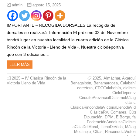
agosto 15, 2025
admin
IMPORTANTE – RECOGIDA DORSALES La recogida de
dorsales se realizará: Información El próximo 02 de Noviembre
tendrá lugar en nuestra localidad la cuarta edición de la Clásica
Rincón de la Victoria «Lleno de Vida». Nuestra ciclodeportiva
que con 3 ediciones…
LEER MÁS
2025 – IV Clásica Rincón de la
2025
,
Almáchar
,
Axarquí
Victoria Lleno de Vida
Benagalbón
,
Benamargosa
,
Calabahí
carretera
,
CDCCalabahía
,
ciclis
CicloDeporti
CircuitoProvincialCiclismoMála
clási
ClásicaRincóndelaVictoriaLlenodeVid
ClásicaRV
,
Comares
,
Cút
Diputación
,
DPM
,
ElBorge
,
f
FederaciónAndaluzaCiclism
LaCalaDelMoral
,
LlenoDeVida
,
Málag
Moclinejo
,
Olías
,
RincóndelaVictor