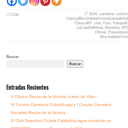
2024
,
carretera
,
ciclis
Club
ClásicaRincóndelaVictoriaLlenodeVid
ClásicaRV
,
club
,
Foto
,
Fotograf
LaCalaDelMoral
,
Montaña
,
MT
Oficial
,
Presentació
RincóndelaVictor
Buscar
Buscar
Entradas Recientes
V Clásica Rincón de la Victoria «Lleno de Vida»
IV Circuito Carretera Ciclos&Legal y I Circuito Carretera
Escuelas Rincón de la Victoria
El Club Deportivo Ciclista Calabahía sigue creciendo en