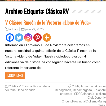
Archivo Etiqueta:
ClásicaRV
V Clásica Rincón de la Victoria «Lleno de Vida»
julio 29, 2026
admin
Información El próximo 15 de Noviembre celebramos en
nuestra localidad la quinta edición de la Clásica Rincón de la
Victoria «Lleno de Vida». Nuestra ciclodeportiva con 4
ediciones ya de historia ha conseguido hacerse un hueco como
referente importante del…
LEER MÁS
2026 - V Clásica Rincón de la
2026
,
Almáchar
,
Axarquí
Victoria Lleno de Vida
Benagalbón
,
Benamargosa
,
Calabahí
carretera
,
CDCCalabahía
,
ciclis
CicloDeporti
CircuitoProvincialCiclismoMála
clási