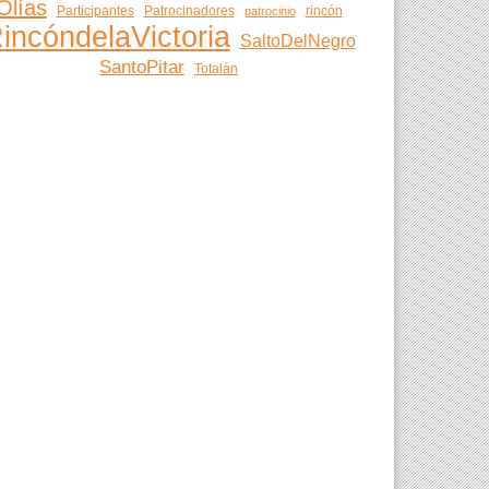
Olías
Participantes
Patrocinadores
rincón
patrocinio
incóndelaVictoria
SaltoDelNegro
SantoPitar
Totalán