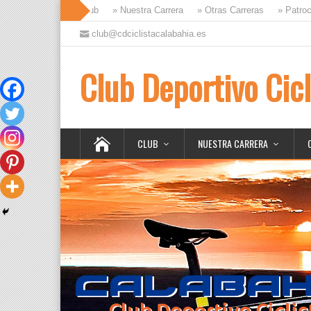
» Club
» Nuestra Carrera
» Otras Carreras
» Patroc
club@cdciclistacalabahia.es
Club Deportivo Cicl
CLUB
NUESTRA CARRERA