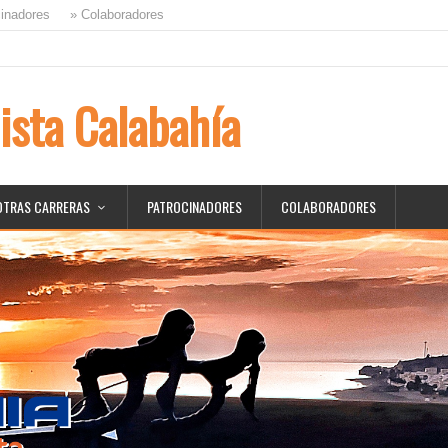
inadores
» Colaboradores
ista Calabahía
OTRAS CARRERAS
PATROCINADORES
COLABORADORES