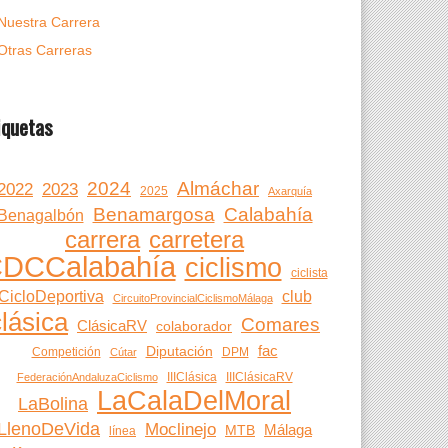
Nuestra Carrera
Otras Carreras
iquetas
2024
Almáchar
2022
2023
2025
Axarquía
Benamargosa
Calabahía
Benagalbón
carrera
carretera
DCCalabahía
ciclismo
ciclista
CicloDeportiva
club
CircuitoProvincialCiclismoMálaga
clásica
Comares
ClásicaRV
colaborador
fac
Diputación
Competición
DPM
Cútar
IIIClásica
IIIClásicaRV
FederaciónAndaluzaCiclismo
LaCalaDelMoral
LaBolina
LlenoDeVida
Moclinejo
Málaga
MTB
línea