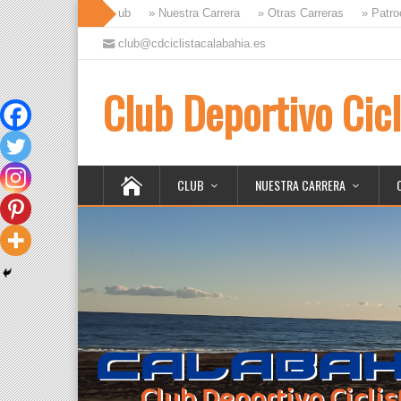
» Club
» Nuestra Carrera
» Otras Carreras
» Patro
club@cdciclistacalabahia.es
Club Deportivo Cicl
CLUB
NUESTRA CARRERA