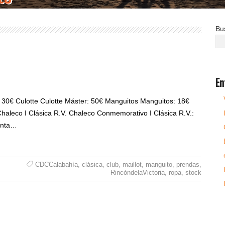
Bu
En
e: 30€ Culotte Culotte Máster: 50€ Manguitos Manguitos: 18€
 Chaleco I Clásica R.V. Chaleco Conmemorativo I Clásica R.V.:
Junta…
CDCCalabahía
,
clásica
,
club
,
maillot
,
manguito
,
prendas
,
RincóndelaVictoria
,
ropa
,
stock