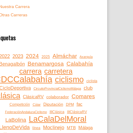
Nuestra Carrera
Otras Carreras
iquetas
2024
Almáchar
2022
2023
2025
Axarquía
Benamargosa
Calabahía
Benagalbón
carrera
carretera
DCCalabahía
ciclismo
ciclista
CicloDeportiva
club
CircuitoProvincialCiclismoMálaga
clásica
Comares
ClásicaRV
colaborador
fac
Diputación
Competición
DPM
Cútar
IIIClásica
IIIClásicaRV
FederaciónAndaluzaCiclismo
LaCalaDelMoral
LaBolina
LlenoDeVida
Moclinejo
Málaga
MTB
línea