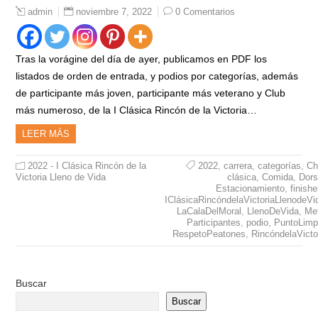
noviembre 7, 2022
0 Comentarios
admin
Tras la vorágine del día de ayer, publicamos en PDF los
listados de orden de entrada, y podios por categorías, además
de participante más joven, participante más veterano y Club
más numeroso, de la I Clásica Rincón de la Victoria…
LEER MÁS
2022 - I Clásica Rincón de la
2022
,
carrera
,
categorías
,
Ch
Victoria Lleno de Vida
clásica
,
Comida
,
Dors
Estacionamiento
,
finishe
IClásicaRincóndelaVictoriaLlenodeVi
LaCalaDelMoral
,
LlenoDeVida
,
Me
Participantes
,
podio
,
PuntoLimp
RespetoPeatones
,
RincóndelaVicto
Buscar
Buscar