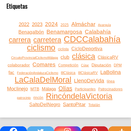
Etiquetas
2024
Almáchar
2022
2023
2025
Axarquía
Benamargosa
Calabahía
Benagalbón
CDCCalabahía
carrera
carretera
ciclismo
CicloDeportiva
ciclista
clásica
club
ClásicaRV
CircuitoProvincialCiclismoMálaga
Comares
colaborador
Diputación
Competición
DPM
Cútar
LaBolina
fac
IIIClásica
IIIClásicaRV
FederaciónAndaluzaCiclismo
LaCalaDelMoral
LlenoDeVida
línea
Olías
Moclinejo
Málaga
MTB
Participantes
Patrocinadores
RincóndelaVictoria
rincón
patrocinio
SantoPitar
SaltoDelNegro
Totalán