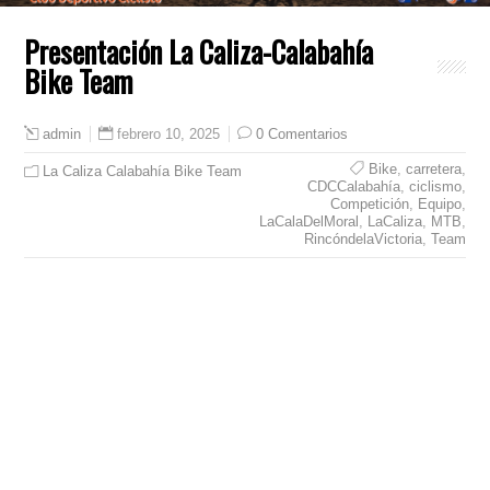
Presentación La Caliza-Calabahía
Bike Team
febrero 10, 2025
0 Comentarios
admin
Bike
,
carretera
,
La Caliza Calabahía Bike Team
CDCCalabahía
,
ciclismo
,
Competición
,
Equipo
,
LaCalaDelMoral
,
LaCaliza
,
MTB
,
RincóndelaVictoria
,
Team