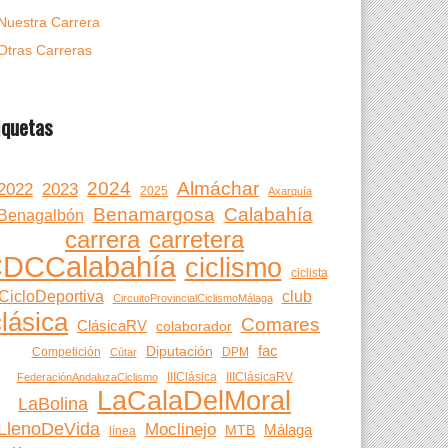
Nuestra Carrera
Otras Carreras
iquetas
2024
Almáchar
2022
2023
2025
Axarquía
Benamargosa
Calabahía
Benagalbón
carrera
carretera
DCCalabahía
ciclismo
ciclista
CicloDeportiva
club
CircuitoProvincialCiclismoMálaga
clásica
Comares
ClásicaRV
colaborador
fac
Diputación
Competición
DPM
Cútar
IIIClásica
IIIClásicaRV
FederaciónAndaluzaCiclismo
LaCalaDelMoral
LaBolina
LlenoDeVida
Moclinejo
Málaga
MTB
línea