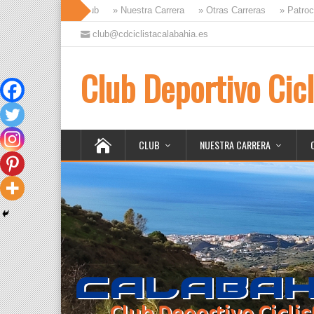
» Club
» Nuestra Carrera
» Otras Carreras
» Patroci
club@cdciclistacalabahia.es
Club Deportivo Cicl
CLUB
NUESTRA CARRERA