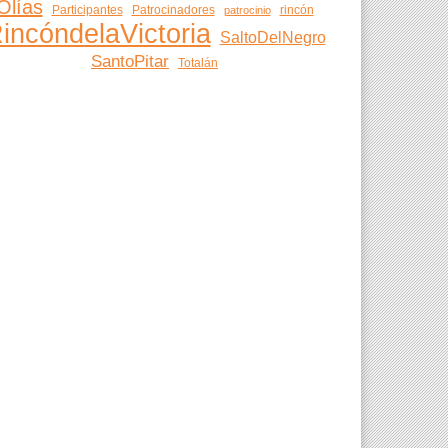
Olías
Participantes
Patrocinadores
rincón
patrocinio
incóndelaVictoria
SaltoDelNegro
SantoPitar
Totalán