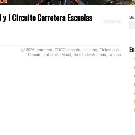
 y I Circuito Carretera Escuelas
Bu
En
2026
,
carretera
,
CDCCalabahía
,
ciclismo
,
CiclosLegal
,
Circuito
,
LaCalaDelMoral
,
RincóndelaVictoria
,
Urbano