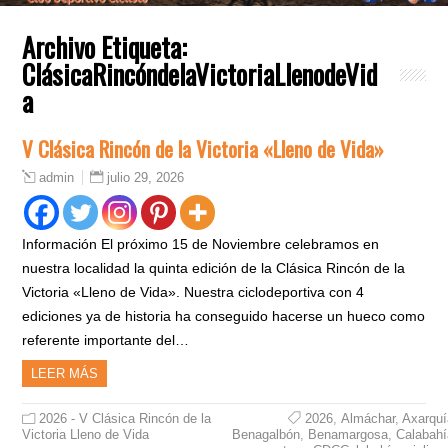
Archivo Etiqueta:
ClásicaRincóndelaVictoriaLlenodeVid
a
V Clásica Rincón de la Victoria «Lleno de Vida»
julio 29, 2026
admin
Información El próximo 15 de Noviembre celebramos en
nuestra localidad la quinta edición de la Clásica Rincón de la
Victoria «Lleno de Vida». Nuestra ciclodeportiva con 4
ediciones ya de historia ha conseguido hacerse un hueco como
referente importante del…
LEER MÁS
2026 - V Clásica Rincón de la
2026
,
Almáchar
,
Axarquí
Victoria Lleno de Vida
Benagalbón
,
Benamargosa
,
Calabahí