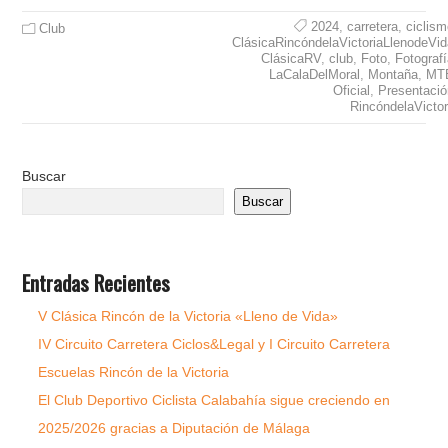
2024
,
carretera
,
ciclis
Club
ClásicaRincóndelaVictoriaLlenodeVid
ClásicaRV
,
club
,
Foto
,
Fotograf
LaCalaDelMoral
,
Montaña
,
MT
Oficial
,
Presentació
RincóndelaVictor
Buscar
Buscar
Entradas Recientes
V Clásica Rincón de la Victoria «Lleno de Vida»
IV Circuito Carretera Ciclos&Legal y I Circuito Carretera
Escuelas Rincón de la Victoria
El Club Deportivo Ciclista Calabahía sigue creciendo en
2025/2026 gracias a Diputación de Málaga