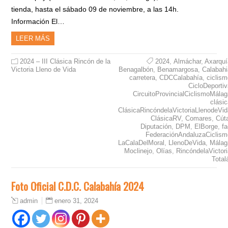
tienda, hasta el sábado 09 de noviembre, a las 14h.
Información El…
LEER MÁS
2024 – III Clásica Rincón de la
2024
,
Almáchar
,
Axarquí
Victoria Lleno de Vida
Benagalbón
,
Benamargosa
,
Calabahi
carretera
,
CDCCalabahía
,
ciclis
CicloDeporti
CircuitoProvincialCiclismoMála
clási
ClásicaRincóndelaVictoriaLlenodeVid
ClásicaRV
,
Comares
,
Cút
Diputación
,
DPM
,
ElBorge
,
f
FederaciónAndaluzaCiclism
LaCalaDelMoral
,
LlenoDeVida
,
Málag
Moclinejo
,
Olías
,
RincóndelaVictor
Total
Foto Oficial C.D.C. Calabahía 2024
enero 31, 2024
admin