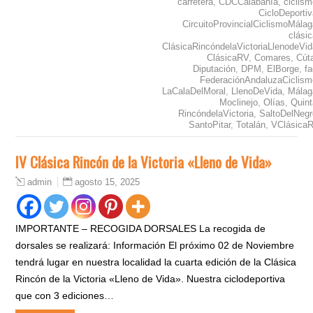
carretera
,
CDCCalabahía
,
ciclis
CicloDeporti
CircuitoProvincialCiclismoMála
clási
ClásicaRincóndelaVictoriaLlenodeVid
ClásicaRV
,
Comares
,
Cút
Diputación
,
DPM
,
ElBorge
,
f
FederaciónAndaluzaCiclism
LaCalaDelMoral
,
LlenoDeVida
,
Málag
Moclinejo
,
Olías
,
Quint
RincóndelaVictoria
,
SaltoDelNegr
SantoPitar
,
Totalán
,
VClásica
IV Clásica Rincón de la Victoria «Lleno de Vida»
agosto 15, 2025
admin
IMPORTANTE – RECOGIDA DORSALES La recogida de
dorsales se realizará: Información El próximo 02 de Noviembre
tendrá lugar en nuestra localidad la cuarta edición de la Clásica
Rincón de la Victoria «Lleno de Vida». Nuestra ciclodeportiva
que con 3 ediciones…