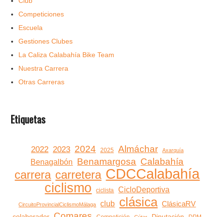
Club
Competiciones
Escuela
Gestiones Clubes
La Caliza Calabahía Bike Team
Nuestra Carrera
Otras Carreras
Etiquetas
2024
Almáchar
2022
2023
2025
Axarquía
Benamargosa
Calabahía
Benagalbón
CDCCalabahía
carrera
carretera
ciclismo
CicloDeportiva
ciclista
clásica
club
ClásicaRV
CircuitoProvincialCiclismoMálaga
Comares
colaborador
Diputación
Competición
DPM
Cútar