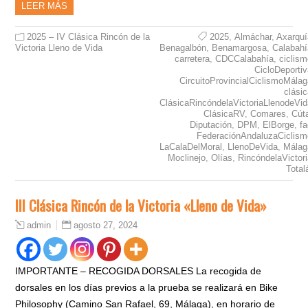
LEER MÁS
2025 – IV Clásica Rincón de la
2025
,
Almáchar
,
Axarquí
Victoria Lleno de Vida
Benagalbón
,
Benamargosa
,
Calabahí
carretera
,
CDCCalabahía
,
ciclis
CicloDeporti
CircuitoProvincialCiclismoMála
clási
ClásicaRincóndelaVictoriaLlenodeVid
ClásicaRV
,
Comares
,
Cút
Diputación
,
DPM
,
ElBorge
,
f
FederaciónAndaluzaCiclism
LaCalaDelMoral
,
LlenoDeVida
,
Málag
Moclinejo
,
Olías
,
RincóndelaVictor
Total
III Clásica Rincón de la Victoria «Lleno de Vida»
agosto 27, 2024
admin
IMPORTANTE – RECOGIDA DORSALES La recogida de
dorsales en los días previos a la prueba se realizará en Bike
Philosophy (Camino San Rafael, 69, Málaga), en horario de